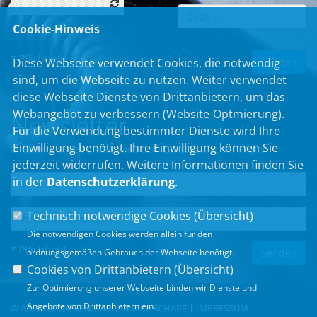
Cookie-Hinweis
* Pflichtfeld
Diese Webseite verwendet Cookies, die notwendig
sind, um die Webseite zu nutzen. Weiter verwendet
diese Webseite Dienste von Drittanbietern, um das
Webangebot zu verbessern (Website-Optmierung).
Newsletter
Für die Verwendung bestimmter Dienste wird Ihre
Einwilligung benötigt. Ihre Einwilligung können Sie
Erhalten Sie Neuigkeiten aus dem Landtag und der Region.
jederzeit widerrufen. Weitere Informationen finden Sie
in der
Datenschutzerklärung
.
Technisch notwendige Cookies (
Übersicht
)
Die notwendigen Cookies werden allein für den
* Pflichtfeld
ordnungsgemäßen Gebrauch der Webseite benötigt.
Cookies von Drittanbietern (
Übersicht
)
Zur Optimierung unserer Webseite binden wir Dienste und
Angebote von Drittanbietern ein.
© ABGEORDNETEN BÜRO ULRIKE SCHARF |
IMPRESSUM
|