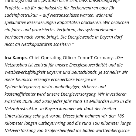
Landtagsfraktion:
Es kann nicht sein, dass umsetzungsreife
Projekte – ob für die Industrie, für Rechenzentren oder für
Ladeinfrastruktur – auf Netzanschlüsse warten, während
spekulative Reservierungen Kapazitäten blockieren. Wir brauchen
ein faires und priorisiertes Verfahren, das systemrelevante
Vorhaben nach vorne bringt. Die Energiewende in Bayern darf
nicht an Netzkapazitäten scheitern."
Ina Kamps
, Chief Operating Officer TenneT Germany:
Der
Netzausbau ist zentral für unsere Energiesouveränität und die
Wettbewerbsfähigkeit Bayerns und Deutschlands. Je schneller wir
mehr heimisch erzeugte erneuerbare Energie ins
System integrieren, desto unabhängiger, sicherer und
kosteneffizienter wird unsere Energieversorgung. Wir investieren
zwischen 2026 und 2030 jedes Jahr rund 13 Milliarden Euro in die
Netzinfrastruktur. In Bayern kommen wir dank der breiten
Unterstützung sehr gut voran: Dieses Jahr nehmen wir den 185
Kilometer langen Ostbayernring und die rund 100 Kilometer lange
Netzverstärkung von Grafenrheinfeld ins baden-württembergische