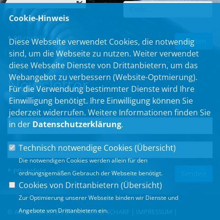
Cookie-Hinweis
* Pflichtfeld
Diese Webseite verwendet Cookies, die notwendig
sind, um die Webseite zu nutzen. Weiter verwendet
diese Webseite Dienste von Drittanbietern, um das
Webangebot zu verbessern (Website-Optmierung).
Newsletter
Für die Verwendung bestimmter Dienste wird Ihre
Einwilligung benötigt. Ihre Einwilligung können Sie
Erhalten Sie Neuigkeiten aus dem Landtag und der Region.
jederzeit widerrufen. Weitere Informationen finden Sie
in der
Datenschutzerklärung
.
Technisch notwendige Cookies (
Übersicht
)
Die notwendigen Cookies werden allein für den
* Pflichtfeld
ordnungsgemäßen Gebrauch der Webseite benötigt.
Cookies von Drittanbietern (
Übersicht
)
Zur Optimierung unserer Webseite binden wir Dienste und
Angebote von Drittanbietern ein.
© ABGEORDNETEN BÜRO ULRIKE SCHARF |
IMPRESSUM
|