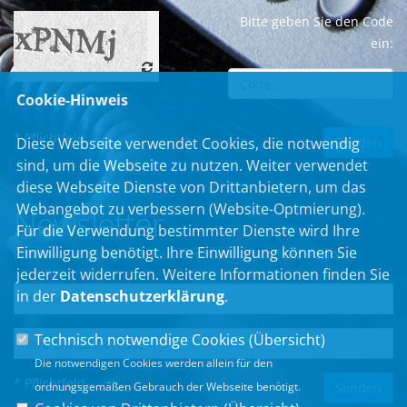
Bitte geben Sie den Code
ein:
Cookie-Hinweis
* Pflichtfeld
Diese Webseite verwendet Cookies, die notwendig
sind, um die Webseite zu nutzen. Weiter verwendet
diese Webseite Dienste von Drittanbietern, um das
Webangebot zu verbessern (Website-Optmierung).
Newsletter
Für die Verwendung bestimmter Dienste wird Ihre
Einwilligung benötigt. Ihre Einwilligung können Sie
Erhalten Sie Neuigkeiten aus dem Landtag und der Region.
jederzeit widerrufen. Weitere Informationen finden Sie
in der
Datenschutzerklärung
.
Technisch notwendige Cookies (
Übersicht
)
Die notwendigen Cookies werden allein für den
* Pflichtfeld
ordnungsgemäßen Gebrauch der Webseite benötigt.